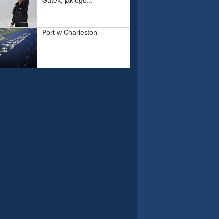
Gutek, jakiego...
Port w Charleston