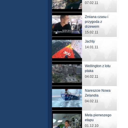
07.02.11
Zmiana czasu i
przygoda z
drzewem
15.02.11
Jachty
14.01.11
Wellington z lotu
ptaka
04.02.11
Nareszcie Nowa
Zelandia
04.02.11
Meta pierwszego
etapu
01.12.10