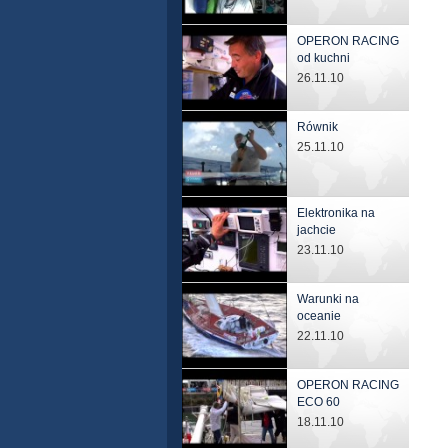
OPERON RACING
od kuchni
26.11.10
Równik
25.11.10
Elektronika na
jachcie
23.11.10
Warunki na
oceanie
22.11.10
OPERON RACING
ECO 60
18.11.10