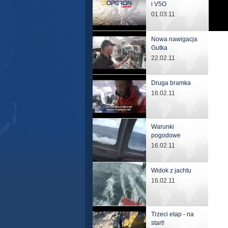
i V5O
01.03.11
Nowa nawigacja
Gutka
22.02.11
Druga bramka
16.02.11
Warunki
pogodowe
16.02.11
Widok z jachtu
16.02.11
Trzeci etap - na
start!