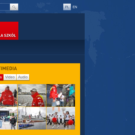
PL
EN
SZKÓŁ
ia
Video
Audio