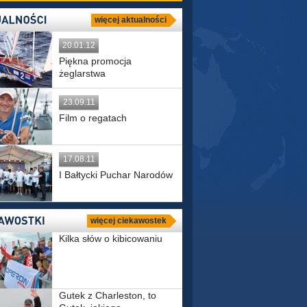
więcej aktualności
20.01.12
Piękna promocja
żeglarstwa
23.09.11
Film o regatach
17.08.11
I Bałtycki Puchar Narodów
więcej ciekawostek
Kilka słów o kibicowaniu
Gutek z Charleston, to