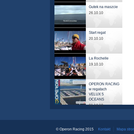
Gutek na maszcie
26.10.10
Start regat
20.10.10
La Rochelle
19.10.10
OPERON RACING
w regatach
VELUX 5
OCEANS
01.10.10
© Operon Racing 2015
Kontakt
Mapa stro