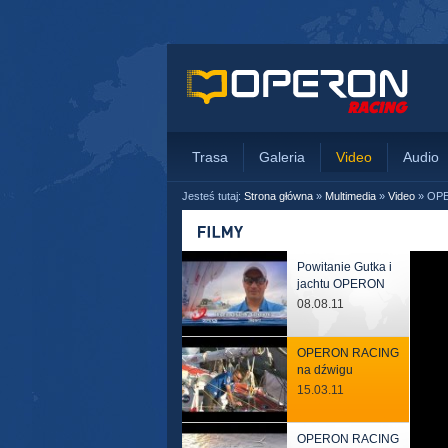
Trasa
Galeria
Video
Audio
Jesteś tutaj:
Strona główna
»
Multimedia
»
Video
»
OPE
Powitanie Gutka i
jachtu OPERON
08.08.11
OPERON RACING
na dźwigu
15.03.11
OPERON RACING