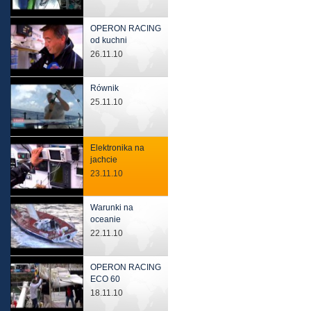
OPERON RACING
od kuchni
26.11.10
Równik
25.11.10
Elektronika na
jachcie
23.11.10
Warunki na
oceanie
22.11.10
OPERON RACING
ECO 60
18.11.10