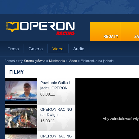
Trasa
Galeria
Video
Audio
Jesteś tutaj:
Strona główna
»
Multimedia
»
Video
»
Elektronika na jachcie
Powitanie Gutka i
jachtu OPERON
08.08.11
OPERON RACING
na dźwigu
Aby zainstalować wtyc
15.03.11
OPERON RACING