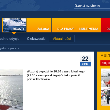
ednie edycje
Ciekawostki
Aktualności
godnie z planem
PRASY
22
Zdjęc
04/11
Wczoraj o godzinie 16.30 czasu lokalnego
(21.30 czasu polskiego) Gutek opuścił
port w Fortalezie.