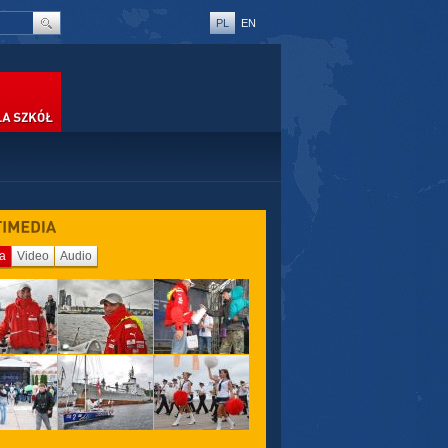
PL
EN
SZKÓŁ
ia
Video
Audio