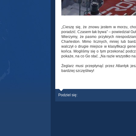
© Operon Racing
„Cieszę się, że znowu jestem w morzu, choć
poradzić. Czasem tak bywa” – powiedział Gute
Wierzymy, że pasmo przykrych niespodziane
Charleston. Mimo licznych, mniej lub bard
walczył o drugie miejsce w klasyfikacji gene
końca. Mogliśmy się o tym przekonać podcz
pokaże, na co Go stać. „Na razie wszystko na 
Żeglarz musi przepłynąć przez Atlantyk je
bardziej szczęśliwy!
Podziel się: