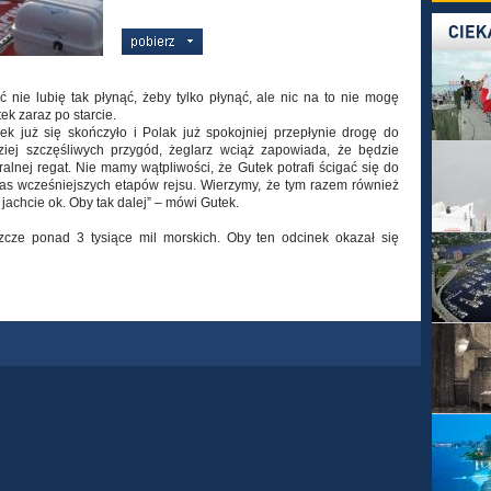
 nie lubię tak płynąć, żeby tylko płynąć, ale nic na to nie mogę
k zaraz po starcie.
k już się skończyło i Polak już spokojniej przepłynie drogę do
ziej szczęśliwych przygód, żeglarz wciąż zapowiada, że będzie
ralnej regat. Nie mamy wątpliwości, że Gutek potrafi ścigać się do
as wcześniejszych etapów rejsu. Wierzymy, że tym razem również
jachcie ok. Oby tak dalej” – mówi Gutek.
szcze ponad 3 tysiące mil morskich. Oby ten odcinek okazał się