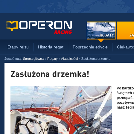
Etapy rejsu
Historia regat
Poprzednie edycje
Ciekawos
Jesteś tutaj:
Strona główna
»
Regaty
»
Aktualności
»
Zasłużona drzemka!
Po bardzo
świętach 
przespać.
pozytywne
nasz żegla