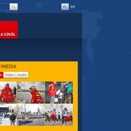
PL
EN
SZKÓŁ
ia
Video
Audio