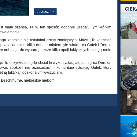
est mała szansa, że w ten sposób dogonię Brada”. Tym krótkim
kowe emocje!
aga znacznie się ostatnimi czasy zmniejszyła. Mówi: „To koszmar,
e przez ostatnich kilka dni nie miałem tyle wiatru, co Gutek i Derek.
że oni mają do wyboru jeszcze kilka opcji taktycznych i mogą mnie
ąd, to oczywiście będę chciał to wykorzystać, ale patrzę na Dereka,
ować spokój i nie przesadzić" – komentuje sytuację Gutek, który
wietną taktyką i doskonałym wyczuciem.
! Bezchmurne, niebieskie niebo."