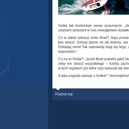
Gutek tak komentuje swoje posunięcie: „J
zdaniem wzbudził w nas niewątpliwie dodat
Co w takiej sytuacji zrobi Brad? Jego przew
tyle stracić. Dzisiaj płynie mi się dobrze, al
Dobijają mnie! Tak naprawdę boję się tego, 
wyprzedzić."
Co na to Polak? „Jeżeli Brad popełni jakiś bł
żeby nie stracić wszystkiego – trzeba zach
w tych regatach już kilka razy wykazał się ś
A jaka pogoda panuje u Gutka? "Jest pięknie
Podziel się: