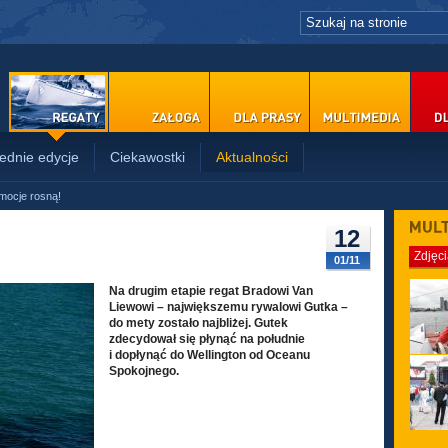
ednie edycje
Ciekawostki
Aktualności
mocje rosną!
PRASY
12
Zdjęc
01/11
Na drugim etapie regat Bradowi Van
Liewowi – największemu rywalowi Gutka –
do mety zostało najbliżej. Gutek
zdecydował się płynąć na południe
i dopłynąć do Wellington od Oceanu
Spokojnego.