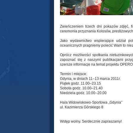
© Operon Racing
Zwieńczeniem trzech dni pokazów zdjęć, f
ceremonia przyznania Kolosów, prestiżowych 
Jako wydawnictwo wspierające udział po
oceanicznych pragniemy polecić Wam to nie
Oprócz możliwości spotkania nietuzinkowyc
zapoznać się z naszymi publikacjami prz
szersze informacje na temat projektu OPE
Termin i miejsce:
Gdynia, w dniach 11–13 marca 2011r.
Piątek godz. 11.00–23.15
Sobota godz. 10.00–21.40
Niedziela godz. 10.00–20.00
Hala Widowiskowo-Sportowa „Gdynia”
ul. Kazimierza Górskiego 8
Wstęp wolny. Serdecznie zapraszamy!