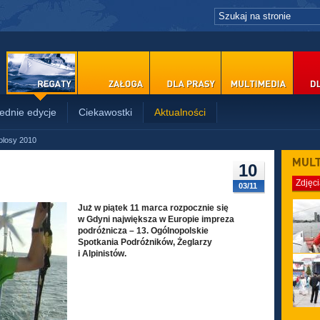
ednie edycje
Ciekawostki
Aktualności
olosy 2010
PRASY
10
Zdjęc
03/11
Już w piątek 11 marca rozpocznie się
w Gdyni największa w Europie impreza
podróżnicza – 13. Ogólnopolskie
Spotkania Podróżników, Żeglarzy
i Alpinistów.