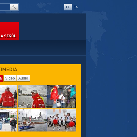
PL
EN
SZKÓŁ
ia
Video
Audio