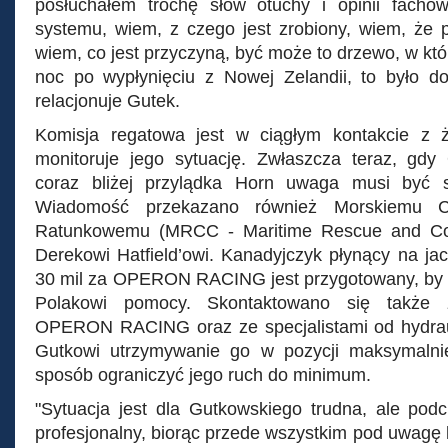
posłuchałem trochę słów otuchy i opinii fachow
systemu, wiem, z czego jest zrobiony, wiem, że 
wiem, co jest przyczyną, być może to drzewo, w kt
noc po wypłynięciu z Nowej Zelandii, to było d
relacjonuje Gutek.
Komisja regatowa jest w ciągłym kontakcie z 
monitoruje jego sytuację. Zwłaszcza teraz, g
coraz bliżej przylądka Horn uwaga musi być s
Wiadomość przekazano również Morskiemu C
Ratunkowemu (MRCC - Maritime Rescue and Coor
Derekowi Hatfield’owi. Kanadyjczyk płynący na ja
30 mil za OPERON RACING jest przygotowany, by w 
Polakowi pomocy. Skontaktowano się także z
OPERON RACING oraz ze specjalistami od hydraulik
Gutkowi utrzymywanie go w pozycji maksymalni
sposób ograniczyć jego ruch do minimum.
"Sytuacja jest dla Gutkowskiego trudna, ale pod
profesjonalny, biorąc przede wszystkim pod uwagę