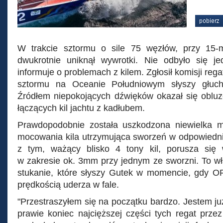
© Operon Racing
W trakcie sztormu o sile 75 węzłów, przy 15-
dwukrotnie uniknął wywrotki. Nie odbyło się je
informuje o problemach z kilem. Zgłosił komisji re
sztormu na Oceanie Południowym słyszy głuche
Źródłem niepokojących dźwięków okazał się oblu
łączących kil jachtu z kadłubem.
Prawdopodobnie została uszkodzona niewielka 
mocowania kila utrzymująca sworzeń w odpowiedn
z tym, ważący blisko 4 tony kil, porusza się 
w zakresie ok. 3mm przy jednym ze sworzni. To wł
stukanie, które słyszy Gutek w momencie, gdy
prędkością uderza w fale.
"Przestraszyłem się na początku bardzo. Jestem już
prawie koniec najcięższej części tych regat prze