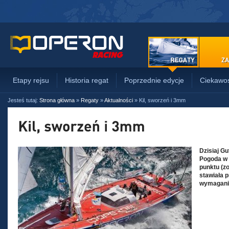
Etapy rejsu
Historia regat
Poprzednie edycje
Ciekawos
Jesteś tutaj:
Strona główna
»
Regaty
»
Aktualności
»
Kil, sworzeń i 3mm
Dzisiaj Gu
Pogoda w t
punktu (zo
stawiała 
wymagani