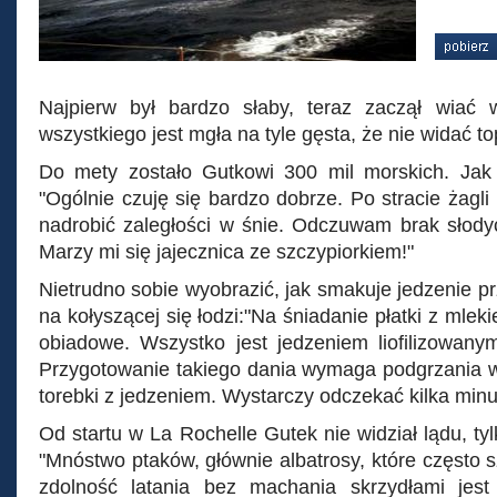
Najpierw był bardzo słaby, teraz zaczął wiać 
wszystkiego jest mgła na tyle gęsta, że nie widać t
Do mety zostało Gutkowi 300 mil morskich. Jak 
"Ogólnie czuję się bardzo dobrze. Po stracie żagl
nadrobić zaległości w śnie. Odczuwam brak słodyc
Marzy mi się jajecznica ze szczypiorkiem!"
Nietrudno sobie wyobrazić, jak smakuje jedzenie 
na kołyszącej się łodzi:"Na śniadanie płatki z mle
obiadowe. Wszystko jest jedzeniem liofilizowany
Przygotowanie takiego dania wymaga podgrzania wo
torebki z jedzeniem. Wystarczy odczekać kilka minut
Od startu w La Rochelle Gutek nie widział lądu, tylk
"Mnóstwo ptaków, głównie albatrosy, które często s
zdolność latania bez machania skrzydłami jest