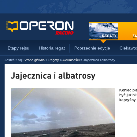
Etapy rejsu
Historia regat
Poprzednie edycje
Ciekawos
Jesteś tutaj:
Strona główna
»
Regaty
»
Aktualności
»
Jajecznica i albatrosy
Koniec pi
być już bl
kapryśny.