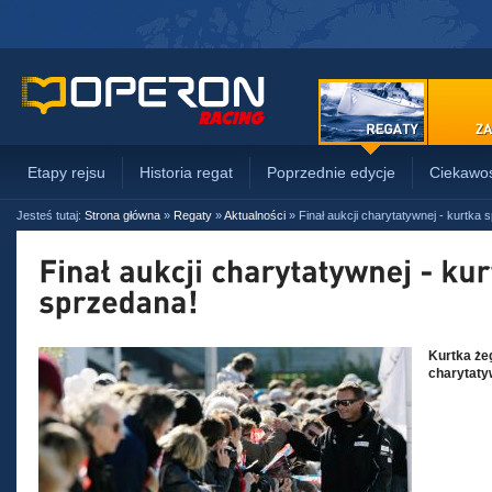
Etapy rejsu
Historia regat
Poprzednie edycje
Ciekawos
Jesteś tutaj:
Strona główna
»
Regaty
»
Aktualności
»
Finał aukcji charytatywnej - kurtka 
Kurtka że
charytaty