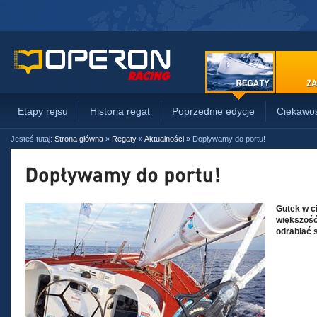
Etapy rejsu
Historia regat
Poprzednie edycje
Ciekawos
Jesteś tutaj:
Strona główna
»
Regaty
»
Aktualności
»
Dopływamy do portu!
Gutek w ci
większość
odrabiać 