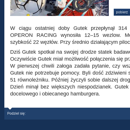
W ciągu ostatniej doby Gutek przepłynął 314
OPERON RACING wynosiła 12–15 wezlow. Mom
szybkość 22 węzłów. Przy średnio działającym piloc
Dziś Gutek spotkał na swojej drodze statek badaw
Oczywiście Gutek miał możliwość połączenia się pr
W pierwszej chwili załoga zadała pytanie, czy ws
Gutek nie potrzebuje pomocy. Byli dość zdziwieni
51 równoleżniku. Później życzyli sobie dalszej drog
Dzień minął bez większych niespodzianek. Gutek j
docelowego i obiecanego hamburgera.
Podziel się: