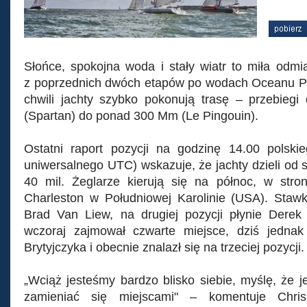
© Operon Racing
Słońce, spokojna woda i stały wiatr to miła odm
z poprzednich dwóch etapów po wodach Oceanu P
chwili jachty szybko pokonują trasę – przebieg
(Spartan) do ponad 300 Mm (Le Pingouin).
Ostatni raport pozycji na godzinę 14.00 polski
uniwersalnego UTC) wskazuje, że jachty dzieli od s
40 mil. Żeglarze kierują się na północ, w stro
Charleston w Południowej Karolinie (USA). Staw
Brad Van Liew, na drugiej pozycji płynie Derek 
wczoraj zajmował czwarte miejsce, dziś jednak 
Brytyjczyka i obecnie znalazł się na trzeciej pozycji.
„Wciąż jesteśmy bardzo blisko siebie, myślę, że 
zamieniać się miejscami" – komentuje Chri