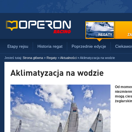
Etapy rejsu
Historia regat
Poprzednie edycje
Ciekawos
Jesteś tutaj:
Strona główna
»
Regaty
»
Aktualności
»
Aklimatyzacja na wodzie
Od moment
niezmienn
mogą cies
żeglarskim